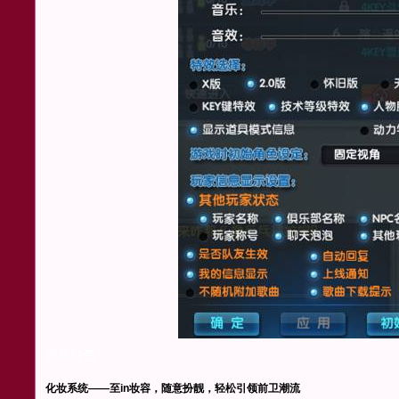
游戏特色
化妆系统——至in妆容，随意扮靓，轻松引领前卫潮流